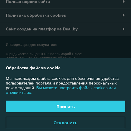
Полная версия сайта
Политика обработки cookies
Сайт создан на платформе Deal.by
Информация для покупателя
Юридическое лицо:
ООО "Меллимарий Плюс"
220026, г.Минск, пр.Партизанский,95-40В
Обработка файлов cookie
Регистрационный номер ЕГР: 192764310
УНП: 192764310
Мы используем файлы cookies для обеспечения удобства
пользователей портала и предоставления персональных
Регистрационный орган: Минский городской исполнительный комитет
рекомендаций.
Вы можете настроить файлы cookies или
отключить их.
Дата регистрации компании: 26.01.2017
Ссылка на свидетельство/лицензию
Принять
Ссылка на свидетельство/лицензию
Отклонить
Местонахождение книги жалоб и предложений: 220026, г.Минск,
пр.Партизанский,95-40В