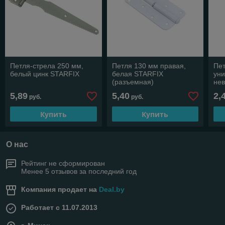
Петля-стрела 250 мм,
Петля 130 мм правая,
Пе
белый цинк STARFIX
белая STARFIX
ун
(разъемная)
нев
ST
5,89
5,40
2,
руб.
руб.
Купить
Купить
О нас
Рейтинг не сформирован
Менее 5 отзывов за последний год
Компания продает на
Deal.by
Работает с 11.07.2013